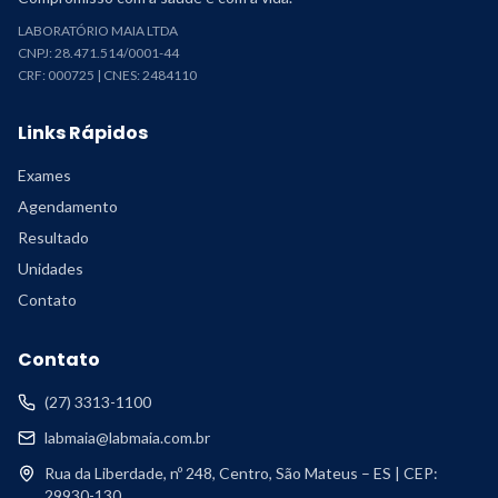
LABORATÓRIO MAIA LTDA
CNPJ: 28.471.514/0001-44
CRF: 000725 | CNES: 2484110
Links Rápidos
Exames
Agendamento
Resultado
Unidades
Contato
Contato
(27) 3313-1100
labmaia@labmaia.com.br
Rua da Liberdade, nº 248, Centro, São Mateus – ES | CEP:
29930-130