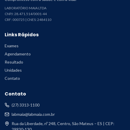
LABORATÓRIO MAIA LTDA
CNPJ: 28.471.514/0001-44
CRF: 000725 | CNES: 2484110
Links Rápidos
Exames
Agendamento
Resultado
Unidades
Contato
Contato
(27) 3313-1100
labmaia@labmaia.com.br
Rua da Liberdade, nº 248, Centro, São Mateus – ES | CEP:
29930-130