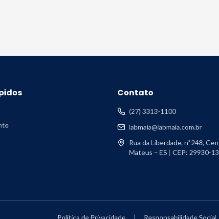
pidos
Contato
(27) 3313-1100
nto
labmaia@labmaia.com.br
Rua da Liberdade, nº 248, Cen
Mateus – ES | CEP: 29930-1
Política de Privacidade
|
Responsabilidade Social