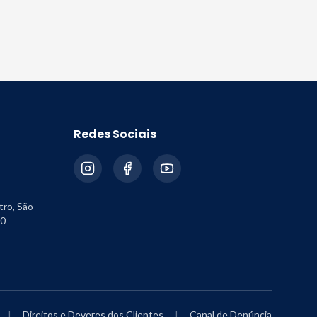
Redes Sociais
tro, São
30
|
Direitos e Deveres dos Clientes
|
Canal de Denúncia