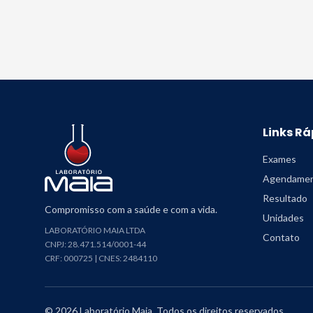
Links Rá
Exames
Agendame
Resultado
Compromisso com a saúde e com a vida.
Unidades
LABORATÓRIO MAIA LTDA
Contato
CNPJ: 28.471.514/0001-44
CRF: 000725 | CNES: 2484110
©
2026
Laboratório Maia. Todos os direitos reservados.